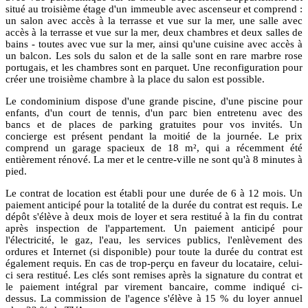
situé au troisième étage d'un immeuble avec ascenseur et comprend :
un salon avec accès à la terrasse et vue sur la mer, une salle avec
accès à la terrasse et vue sur la mer, deux chambres et deux salles de
bains - toutes avec vue sur la mer, ainsi qu'une cuisine avec accès à
un balcon. Les sols du salon et de la salle sont en rare marbre rose
portugais, et les chambres sont en parquet. Une reconfiguration pour
créer une troisième chambre à la place du salon est possible.
Le condominium dispose d'une grande piscine, d'une piscine pour
enfants, d'un court de tennis, d'un parc bien entretenu avec des
bancs et de places de parking gratuites pour vos invités. Un
concierge est présent pendant la moitié de la journée. Le prix
comprend un garage spacieux de 18 m², qui a récemment été
entièrement rénové. La mer et le centre-ville ne sont qu'à 8 minutes à
pied.
Le contrat de location est établi pour une durée de 6 à 12 mois. Un
paiement anticipé pour la totalité de la durée du contrat est requis. Le
dépôt s'élève à deux mois de loyer et sera restitué à la fin du contrat
après inspection de l'appartement. Un paiement anticipé pour
l'électricité, le gaz, l'eau, les services publics, l'enlèvement des
ordures et Internet (si disponible) pour toute la durée du contrat est
également requis. En cas de trop-perçu en faveur du locataire, celui-
ci sera restitué. Les clés sont remises après la signature du contrat et
le paiement intégral par virement bancaire, comme indiqué ci-
dessus. La commission de l'agence s'élève à 15 % du loyer annuel