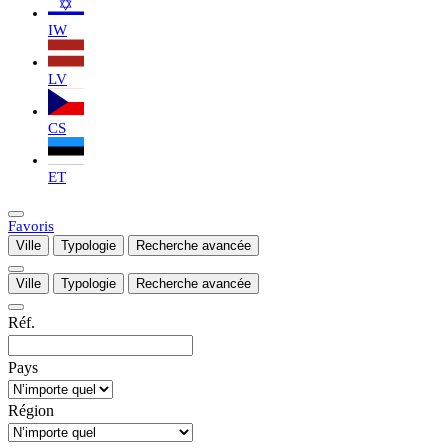
IW
LV
CS
ET
Favoris
Ville
Typologie
Recherche avancée
Ville
Typologie
Recherche avancée
Réf.
Pays
Région