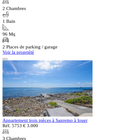
2 Chambres
1 Bain
96 Mq
2 Places de parking / garage
Voir la propriété
Appartement trois pièces à Sanremo à louer
Réf. 5753
€ 3.000
3 Chambres