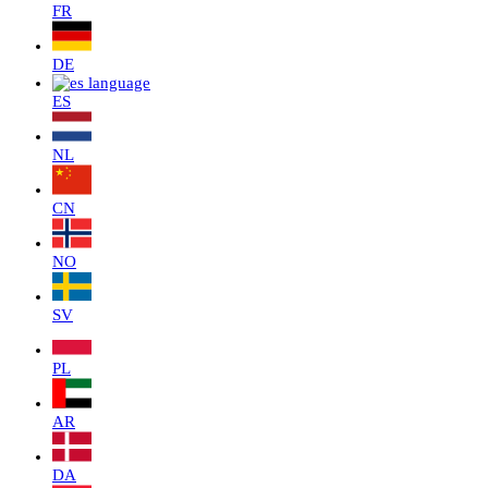
FR
DE
ES
NL
CN
NO
SV
PL
AR
DA