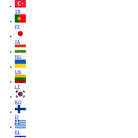
TR
PT
JA
HU
UK
LT
KO
FI
EL