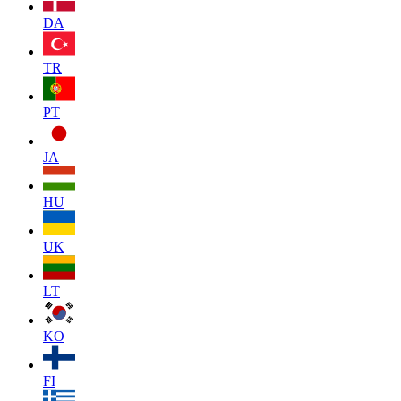
DA
TR
PT
JA
HU
UK
LT
KO
FI