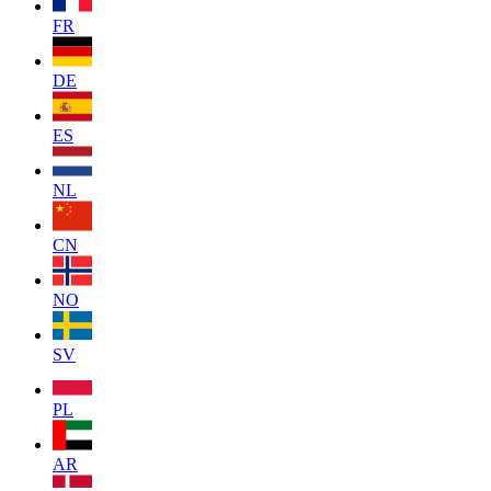
FR
DE
ES
NL
CN
NO
SV
PL
AR