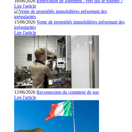
16/06/2026
Rénovation de logement : vers qui se tourner ?
Lire l'article
15/06/2026
Vente de propriétés immobilières présentant des
irrégularités
Lire l'article
12/06/2026
Reconnexion du compteur de gaz
Lire l'article