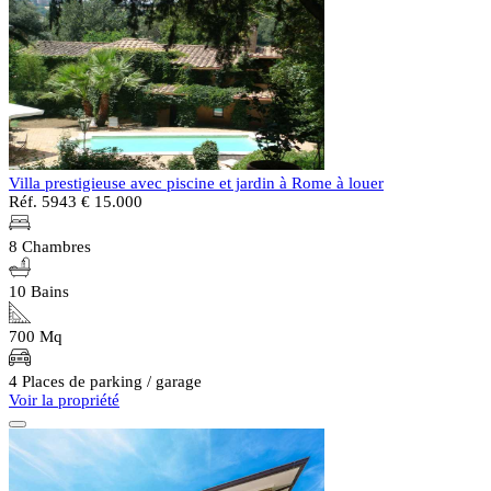
Villa prestigieuse avec piscine et jardin à Rome à louer
Réf. 5943
€ 15.000
8 Chambres
10 Bains
700 Mq
4 Places de parking / garage
Voir la propriété