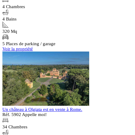
4 Chambres
4 Bains
320 Mq
5 Places de parking / garage
Voir la propriété
Un château à Olgiata est en vente à Rome.
Réf. 5902
Appelle moi!
34 Chambres