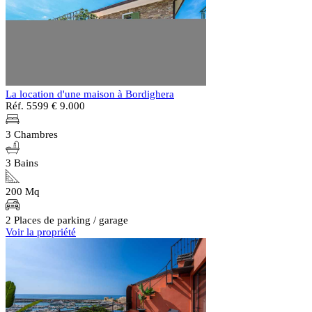
La location d'une maison à Bordighera
Réf. 5599
€ 9.000
3 Chambres
3 Bains
200 Mq
2 Places de parking / garage
Voir la propriété