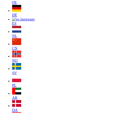
FR
DE
ES
NL
CN
NO
SV
PL
AR
DA