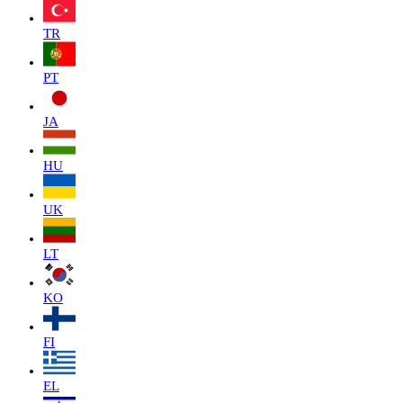
TR
PT
JA
HU
UK
LT
KO
FI
EL