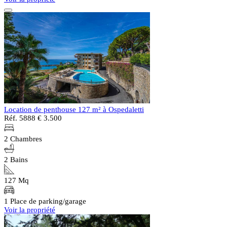
Location de penthouse 127 m² à Ospedaletti
Réf. 5888
€ 3.500
2 Chambres
2 Bains
127 Mq
1 Place de parking/garage
Voir la propriété