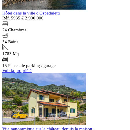
Hôtel dans la ville d'Ospedaletti
Réf. 5935
€ 2.900.000
24 Chambres
34 Bains
1783 Mq
15 Places de parking / garage
Voir la propriété
Vue panoramique sur le château depuis la maison.