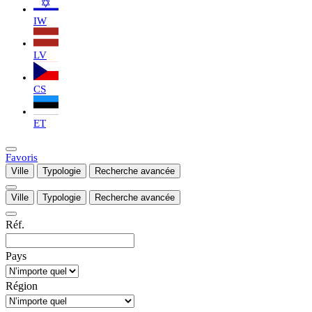
IW
LV
CS
ET
Favoris
Ville
Typologie
Recherche avancée
Ville
Typologie
Recherche avancée
Réf.
Pays
Région