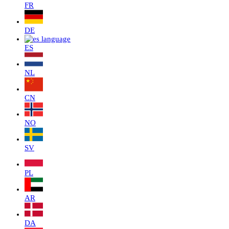
FR
DE
ES
NL
CN
NO
SV
PL
AR
DA