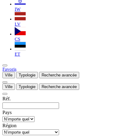
IW
LV
CS
ET
Favoris
Ville
Typologie
Recherche avancée
Ville
Typologie
Recherche avancée
Réf.
Pays
Région