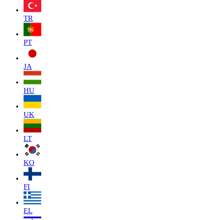
TR
PT
JA
HU
UK
LT
KO
FI
EL