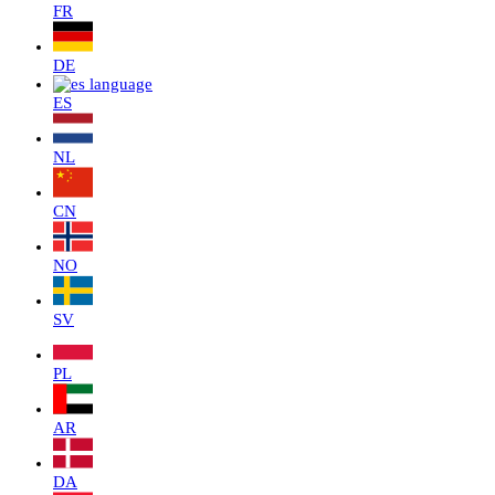
FR
DE
ES
NL
CN
NO
SV
PL
AR
DA