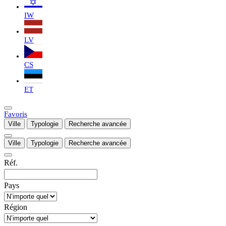
IW
LV
CS
ET
Favoris
Ville
Typologie
Recherche avancée
Ville
Typologie
Recherche avancée
Réf.
Pays
Région