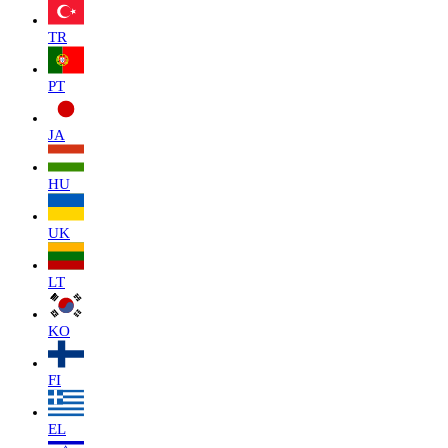
TR
PT
JA
HU
UK
LT
KO
FI
EL