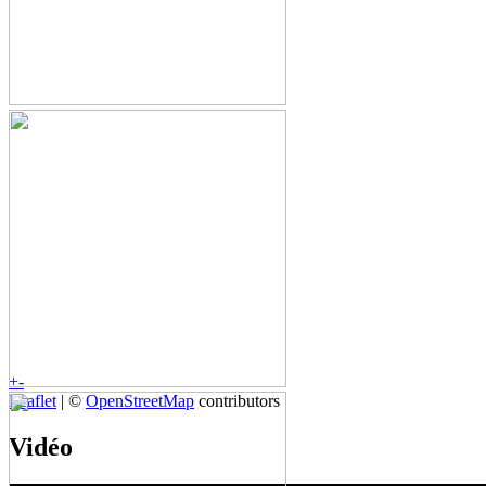
+
-
Leaflet
| ©
OpenStreetMap
contributors
Vidéo