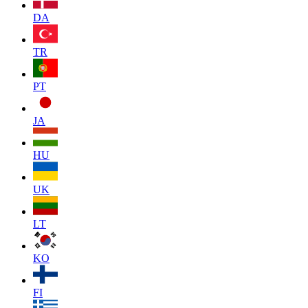
DA
TR
PT
JA
HU
UK
LT
KO
FI