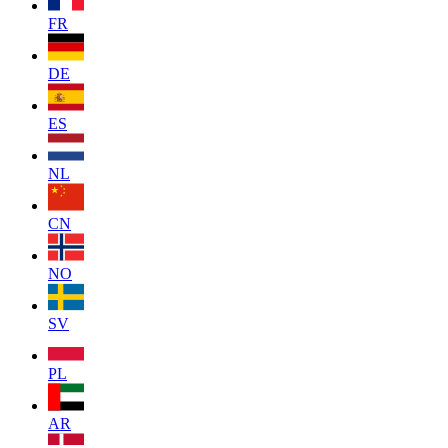
FR
DE
ES
NL
CN
NO
SV
PL
AR