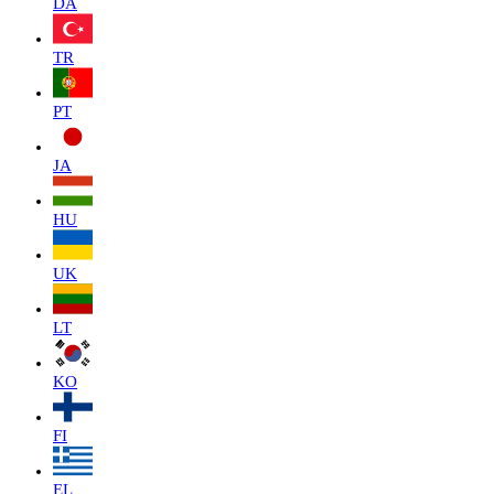
DA
TR
PT
JA
HU
UK
LT
KO
FI
EL