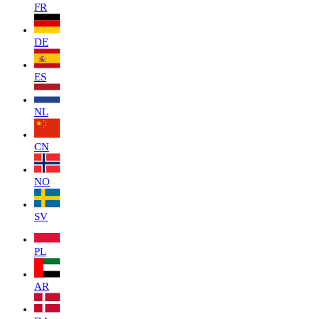
FR
DE
ES
NL
CN
NO
SV
PL
AR