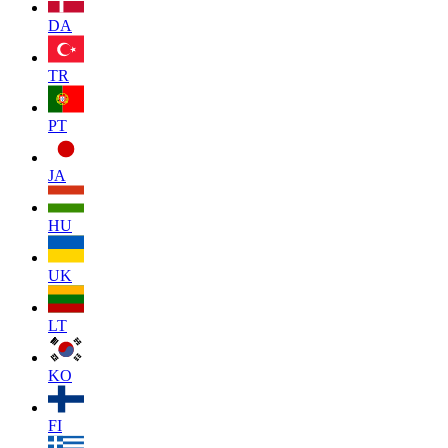
DA
TR
PT
JA
HU
UK
LT
KO
FI