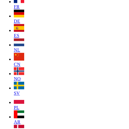
FR
DE
ES
NL
CN
NO
SV
PL
AR