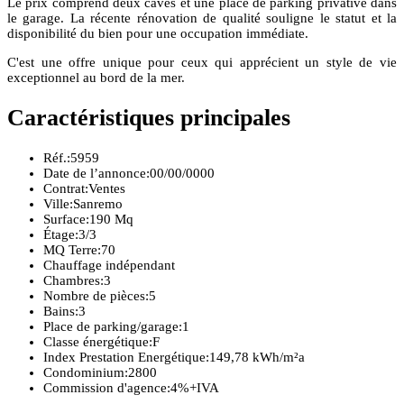
Le prix comprend deux caves et une place de parking privative dans
le garage. La récente rénovation de qualité souligne le statut et la
disponibilité du bien pour une occupation immédiate.
C'est une offre unique pour ceux qui apprécient un style de vie
exceptionnel au bord de la mer.
Caractéristiques principales
Réf.:
5959
Date de l’annonce:
00/00/0000
Contrat:
Ventes
Ville:
Sanremo
Surface:
190 Mq
Étage:
3/3
MQ Terre:
70
Chauffage indépendant
Chambres:
3
Nombre de pièces:
5
Bains:
3
Place de parking/garage:
1
Classe énergétique:
F
Index Prestation Energétique:
149,78 kWh/m²a
Condominium:
2800
Commission d'agence:
4%+IVA