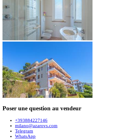
Poser une question au vendeur
+393884227146
milano@azarovs.com
Telegram
WhatsApp