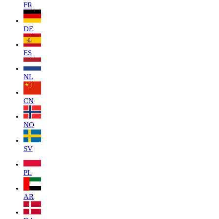
FR
DE
ES
NL
CN
NO
SV
PL
AR