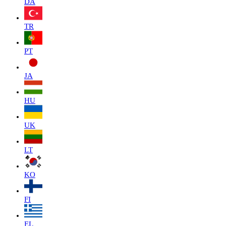
DA
TR
PT
JA
HU
UK
LT
KO
FI
EL