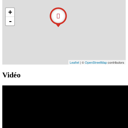
+
-
Leaflet
| ©
OpenStreetMap
contributors
Vidéo