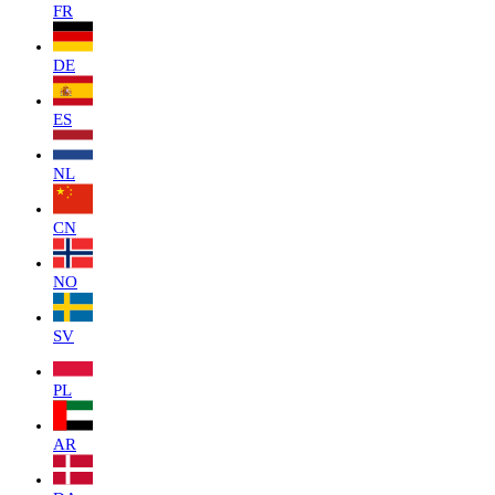
FR
DE
ES
NL
CN
NO
SV
PL
AR