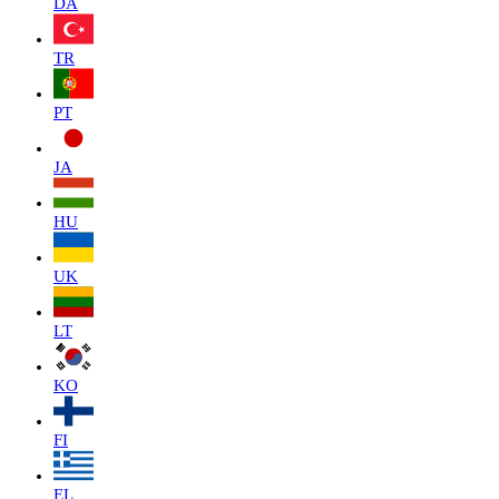
DA
TR
PT
JA
HU
UK
LT
KO
FI
EL