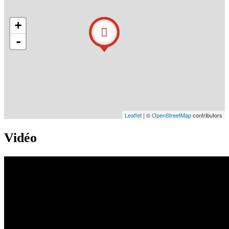
+
-
Leaflet
| ©
OpenStreetMap
contributors
Vidéo