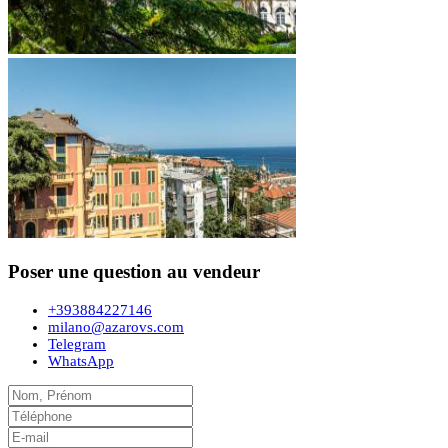
Poser une question au vendeur
+393884227146
milano@azarovs.com
Telegram
WhatsApp