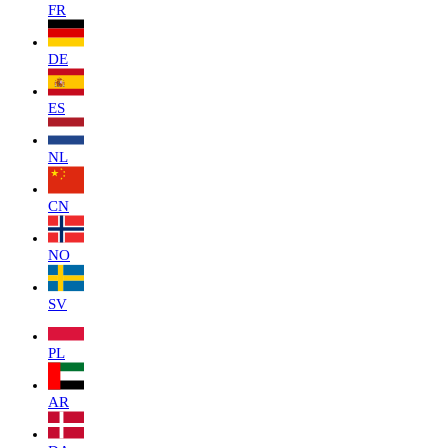
FR
DE
ES
NL
CN
NO
SV
PL
AR