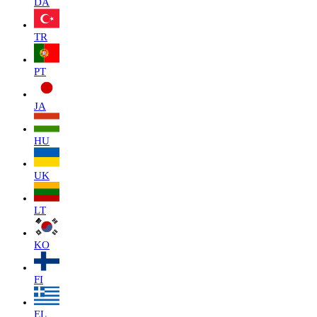
DA
TR
PT
JA
HU
UK
LT
KO
FI
EL