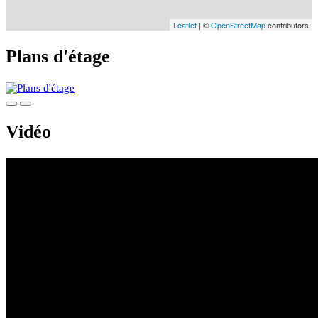
Leaflet
| ©
OpenStreetMap
contributors
Plans d'étage
Vidéo