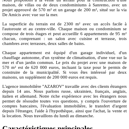
Nous proposons à la vente un terrain pour la construction d'une
maison, de villas ou de deux condominiums à Sanremo, avec un
projet approuvé de 570 m² et un garage de 200 m², situé sur la via
De Amicis avec vue sur la mer.
La superficie du terrain est de 2300 m² avec un accès facile à
l'autoroute et au centre-ville. Chaque maison ou condominium se
compose de trois étages et peut accueillir 6 appartements de 95 m²
chacun, comprenant : un salon avec cuisine et terrasse, trois
chambres avec terrasses, deux salles de bains.
Chaque appartement est équipé d'un garage individuel, d'un
chauffage autonome, d'un système de climatisation, d'une vue sur la
mer et d'un jardin commun. Le prix du projet avec une maison de
570 m² est de 620 000 euros, incluant la taxe pour le permis de
construire de la municipalité. Si vous êtes intéressé par deux
maisons, un supplément de 200 000 euros est requis.
L'agence immobilière "AZAROV" travaille avec des clients étrangers
depuis 14 ans. Nous parlons russe, ukrainien, français, anglais,
italien et allemand. Notre riche expérience avec les étrangers nous
permet de résoudre toutes vos questions, y compris l'ouverture de
comptes bancaires, l'évaluation immobilière, le transfert d'argent
depuis l'étranger, l'aide à l'hypothèque, ainsi que l'achat, la vente et
la location. Nous travaillons du lundi au dimanche.
Caractéristiques principales