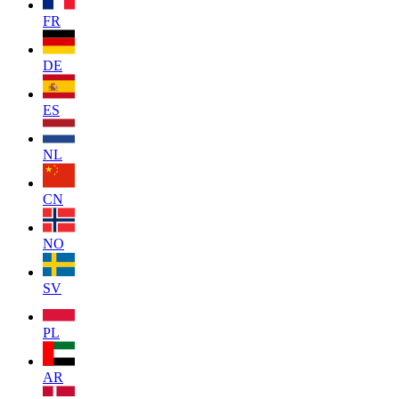
FR
DE
ES
NL
CN
NO
SV
PL
AR