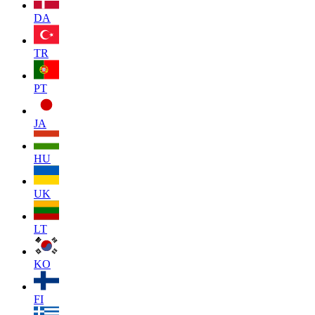
DA
TR
PT
JA
HU
UK
LT
KO
FI