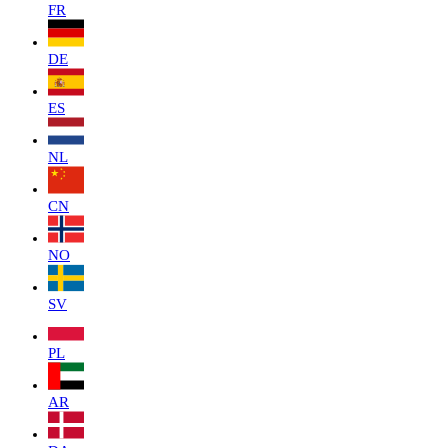
FR
DE
ES
NL
CN
NO
SV
PL
AR