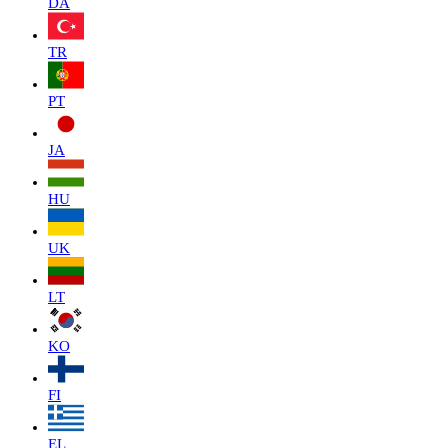
DA
TR
PT
JA
HU
UK
LT
KO
FI
EL