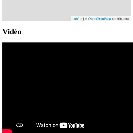
Leaflet
| ©
OpenStreetMap
contributors
Vidéo