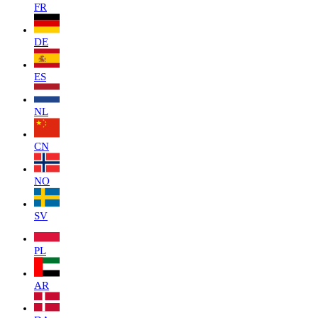
FR
DE
ES
NL
CN
NO
SV
PL
AR