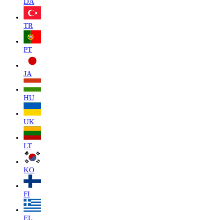
DA
TR
PT
JA
HU
UK
LT
KO
FI
EL