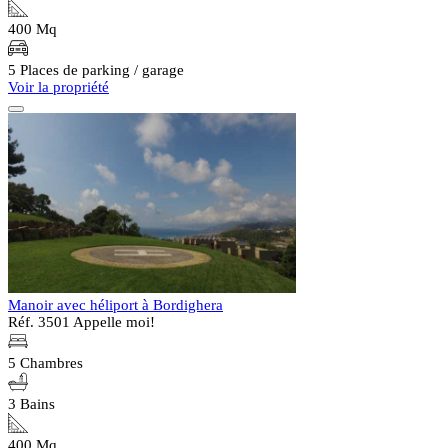
400 Mq
5 Places de parking / garage
Voir la propriété
Manoir avec héliport à Bordighera
Réf. 3501
Appelle moi!
5 Chambres
3 Bains
400 Mq