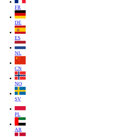
FR
DE
ES
NL
CN
NO
SV
PL
AR