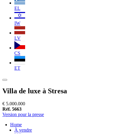
EL
IW
LV
CS
ET
Villa de luxe à Stresa
€ 5.000.000
Réf. 5663
Version pour la presse
Home
À vendre