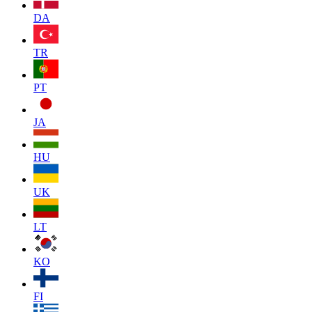
DA
TR
PT
JA
HU
UK
LT
KO
FI