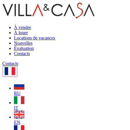
À vendre
À louer
Locations de vacances
Nouvelles
Évaluation
Contacts
Contacts
RU
IT
EN