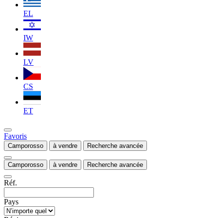
EL
IW
LV
CS
ET
Favoris
Camporosso
à vendre
Recherche avancée
Camporosso
à vendre
Recherche avancée
Réf.
Pays