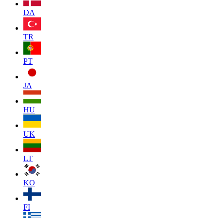
DA
TR
PT
JA
HU
UK
LT
KO
FI