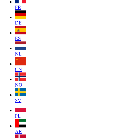
FR
DE
ES
NL
CN
NO
SV
PL
AR