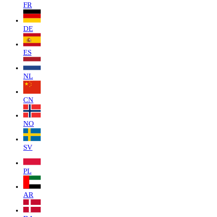
FR
DE
ES
NL
CN
NO
SV
PL
AR