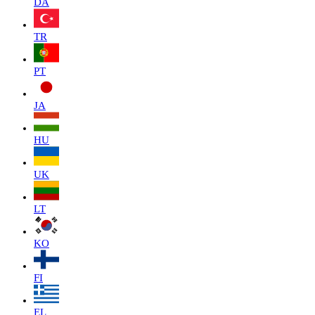
DA
TR
PT
JA
HU
UK
LT
KO
FI
EL