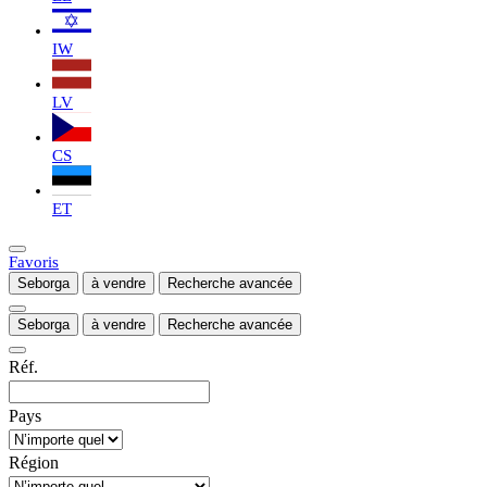
IW
LV
CS
ET
Favoris
Seborga
à vendre
Recherche avancée
Seborga
à vendre
Recherche avancée
Réf.
Pays
Région