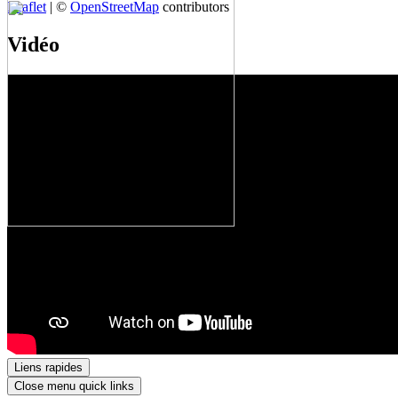
Leaflet
| ©
OpenStreetMap
contributors
Vidéo
Liens rapides
Close menu quick links