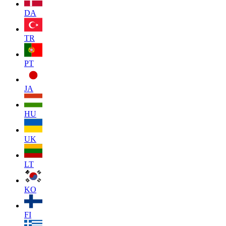
DA
TR
PT
JA
HU
UK
LT
KO
FI