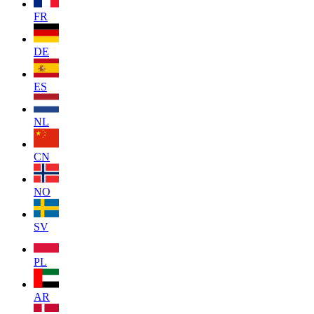
FR
DE
ES
NL
CN
NO
SV
PL
AR