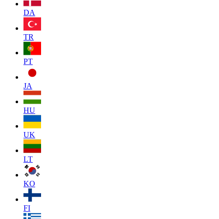
DA
TR
PT
JA
HU
UK
LT
KO
FI