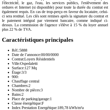
l'électricité, le gaz, l'eau, les services publics, l'enlèvement des
ordures et Internet (si disponible) pour toute la durée du contrat est
également requis. En cas de trop-perçu en faveur du locataire, celui-
ci sera restitué. Les clés sont remises après la signature du contrat et
le paiement intégral par virement bancaire, comme indiqué ci-
dessus. La commission de l'agence s'élève à 15 % du loyer annuel
plus 22 % de TVA.
Caractéristiques principales
Réf.:
5888
Date de l’annonce:
00/00/0000
Contrat:
Loyers Résidentiels
Ville:
Ospedaletti
Surface:
127 Mq
Étage:
3/3
900:
Chauffage central
Chambres:
2
Nombre de pièces:
3
Bains:
2
Place de parking/garage:
1
Classe énergétique:
F
Index Prestation Energétique:
189,78 kWh/m²a