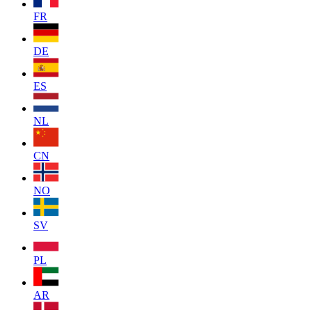
FR
DE
ES
NL
CN
NO
SV
PL
AR