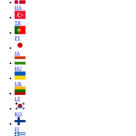
DA
TR
PT
JA
HU
UK
LT
KO
FI