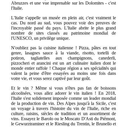
Abruzzes et une vue imprenable sur les Dolomites - c'est
l'Italie.
L'Italie s'appelle un musée en plein air, c'est vraiment le
cas. Du nord au sud, vous pouvez voir des preuves de
l'incroyable passé du pays. L'Italie abrite le plus grand
nombre de sites classés au patrimoine mondial de
l'UNESCO, un privilège unique.
N'oubliez pas la cuisine italienne ! Pizza, pâtes en tout
genre, lasagnes sauce à la viande, risotto, tortelli de
potiron, tagliatelles aux champignons, canederli,
pizzocheri et arancini est un art culinaire italien dont le
monde entier raffole ! Chaque région a ses spécialités qui
valent la peine d'être essayées au moins une fois dans
votre vie, et vous serez captivé par leur goût.
Et le vin ? Même si vous n'êtes pas fan de boissons
alcoolisées, vous allez adorer le vin italien ! En 2018,
l'Italie s'est solidement imposée comme un leader mondial
de la production de vin. Des Alpes jusqu'à la Sicile, c'est
un voyage à travers l'histoire du vin de l'Italie, riche en
culture, raisins, siècles de tradition et un assortiment de
vins. Essayez le Barolo ou le Moscato D'Asti du Piémont,
le Gewurztraminer et le Riesling du Trentin, le Brunello et