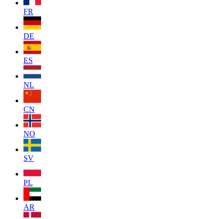
FR
DE
ES
NL
CN
NO
SV
PL
AR