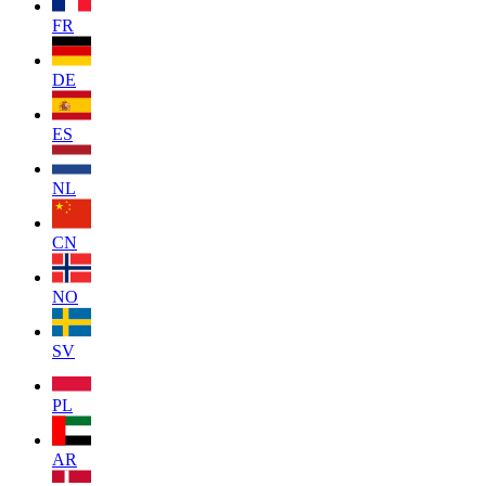
FR
DE
ES
NL
CN
NO
SV
PL
AR