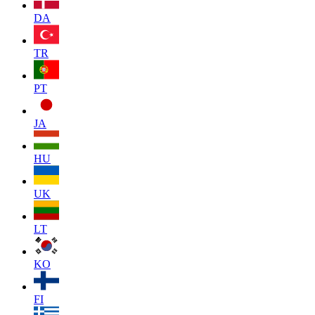
DA
TR
PT
JA
HU
UK
LT
KO
FI