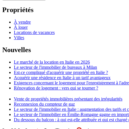
Propriétés
À vendre
À louer
Locations de vacances
Villes
Nouvelles
Le marché de la location en Italie en 2026
Le secteur de l'immobilier de bureaux à Milan
Est-ce compliqué d'acquérir une propriété en Italie ?
Acquérir une résidence en Italie à un tarif avantageux
Exigences concernant le logement pour l'enregistrement à l'adre
Rénovation de logement : vers qui se tourner ?
Vente de propriétés immobilières présentant des irrégularités
Reconnexion du compteur de gaz
Le secteur de l'immobilier en Italie : augmentation des tarifs 
Le secteur de l'immobilier en Émilie-Romagne gagne en import
Du dessous du balcon : à qui est-elle attribuée et qui est chargé 