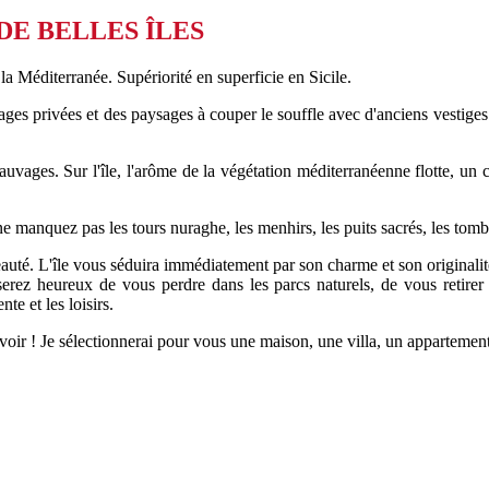
 DE BELLES ÎLES
a Méditerranée. Supériorité en superficie en Sicile.
plages privées et des paysages à couper le souffle avec d'anciens vestige
uvages. Sur l'île, l'arôme de la végétation méditerranéenne flotte, un cli
ne manquez pas les tours nuraghe, les menhirs, les puits sacrés, les tom
uté. L'île vous séduira immédiatement par son charme et son originalité.
s serez heureux de vous perdre dans les parcs naturels, de vous retire
e et les loisirs.
savoir ! Je sélectionnerai pour vous une maison, une villa, un appartement