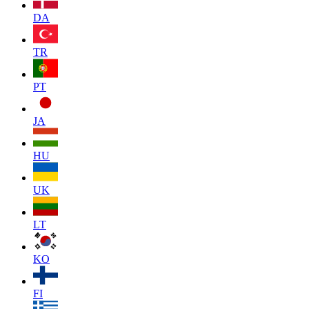
DA
TR
PT
JA
HU
UK
LT
KO
FI