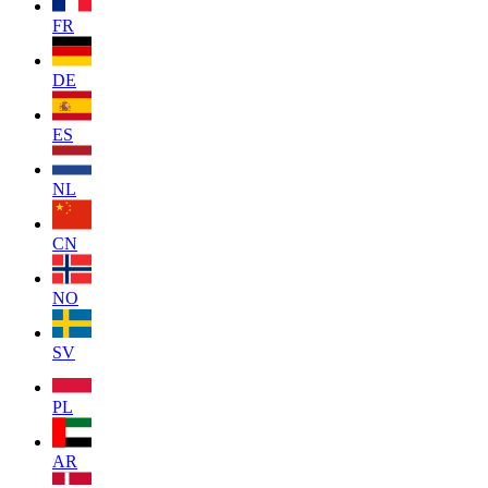
FR
DE
ES
NL
CN
NO
SV
PL
AR