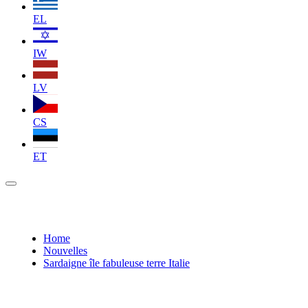
EL
IW
LV
CS
ET
Home
Nouvelles
Sardaigne île fabuleuse terre Italie