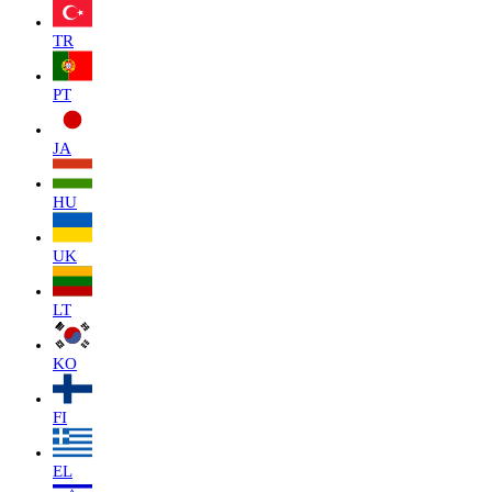
TR
PT
JA
HU
UK
LT
KO
FI
EL