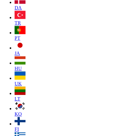
DA
TR
PT
JA
HU
UK
LT
KO
FI