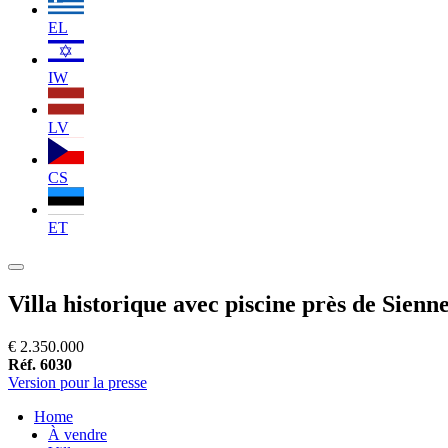
EL
IW
LV
CS
ET
Villa historique avec piscine près de Sienn
€ 2.350.000
Réf. 6030
Version pour la presse
Home
À vendre