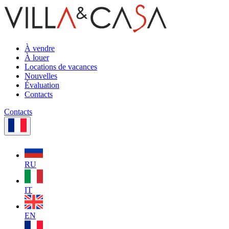
À vendre
À louer
Locations de vacances
Nouvelles
Évaluation
Contacts
Contacts
RU
IT
EN