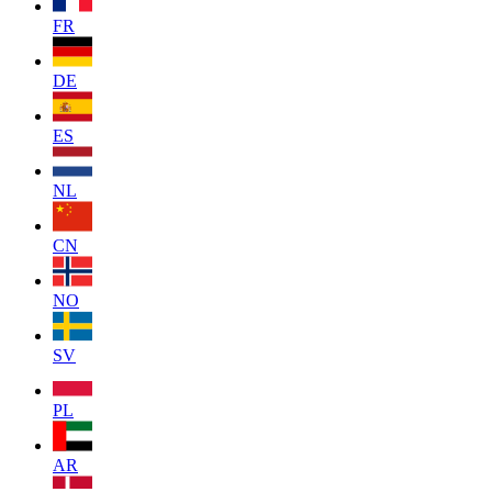
FR
DE
ES
NL
CN
NO
SV
PL
AR