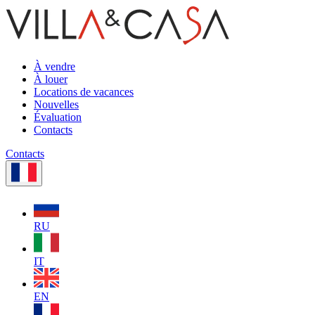
À vendre
À louer
Locations de vacances
Nouvelles
Évaluation
Contacts
Contacts
RU
IT
EN