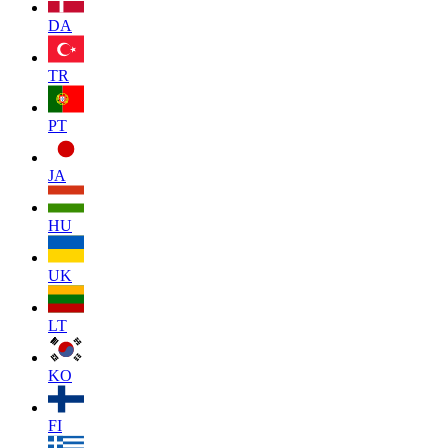
DA
TR
PT
JA
HU
UK
LT
KO
FI