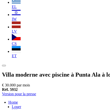
EL
IW
LV
CS
ET
Villa moderne avec piscine à Punta Ala à l
€ 30.000 par mois
Réf. 5932
Version pour la presse
Home
Louer