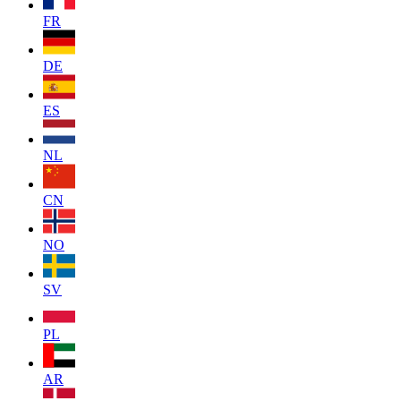
FR
DE
ES
NL
CN
NO
SV
PL
AR