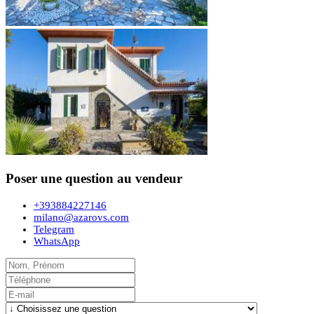
Poser une question au vendeur
+393884227146
milano@azarovs.com
Telegram
WhatsApp