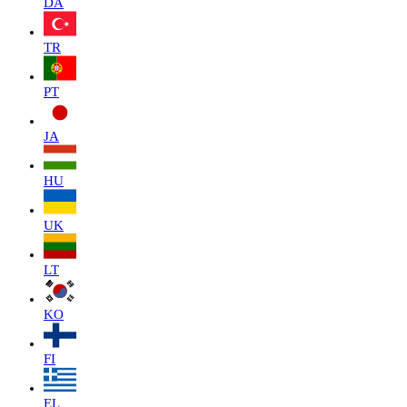
DA
TR
PT
JA
HU
UK
LT
KO
FI
EL