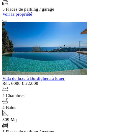
5 Places de parking / garage
Voir la propriété
Villa de luxe à Bordighera à louer
Réf. 6000
€ 22.000
4 Chambres
4 Bains
309 Mq
5 Places de parking / garage