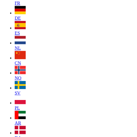
FR
DE
ES
NL
CN
NO
SV
PL
AR