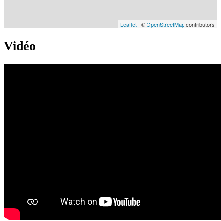
Leaflet
| ©
OpenStreetMap
contributors
Vidéo