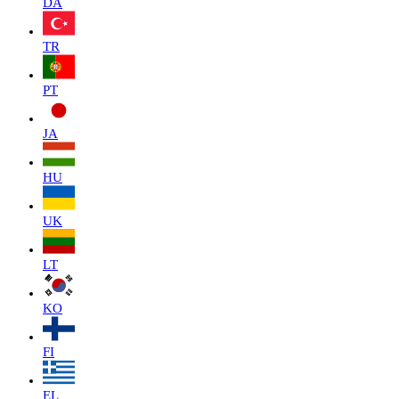
DA
TR
PT
JA
HU
UK
LT
KO
FI
EL