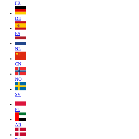
FR
DE
ES
NL
CN
NO
SV
PL
AR