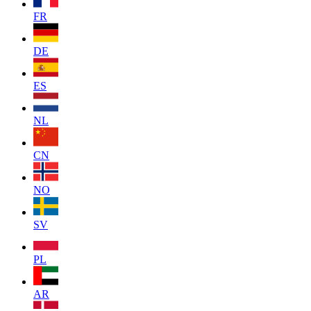
FR
DE
ES
NL
CN
NO
SV
PL
AR