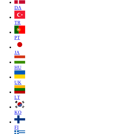
DA
TR
PT
JA
HU
UK
LT
KO
FI