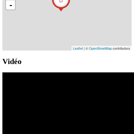
-
Leaflet
| ©
OpenStreetMap
contributors
Vidéo