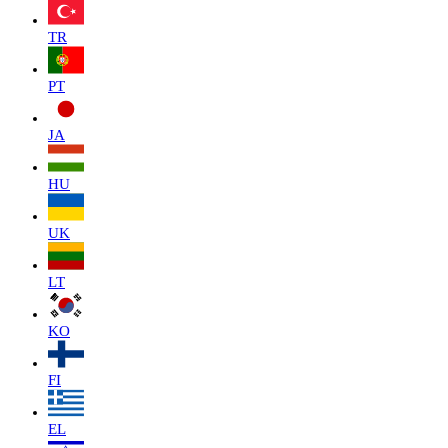
TR
PT
JA
HU
UK
LT
KO
FI
EL