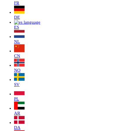
FR
DE
ES
NL
CN
NO
SV
PL
AR
DA