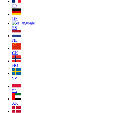
FR
DE
ES
NL
CN
NO
SV
PL
AR