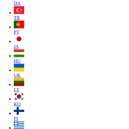
DA
TR
PT
JA
HU
UK
LT
KO
FI