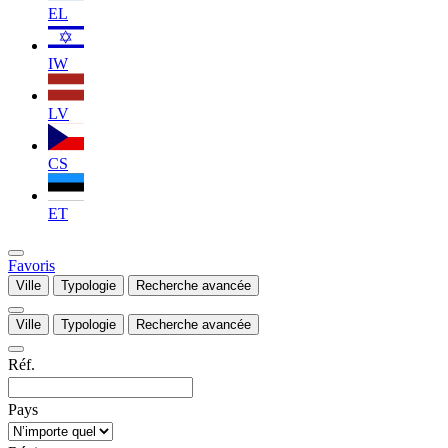
EL
IW
LV
CS
ET
Favoris
Ville
Typologie
Recherche avancée
Ville
Typologie
Recherche avancée
Réf.
Pays